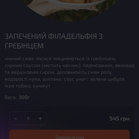
ЗАПЕЧЕНИЙ ФІЛАДЕЛЬФІЯ З
ГРЕБІНЦЕМ
ніжний смак лосося поєднюються із гребінцем,
сирним соусом (містить часник), пармезаном, авокадо
та вершковим сиром, доповнюють смак ролу
водорості чука, шиітаке, соус унагі, зелена цибуля,
ікра тобіко, кунжут
Вага:
300г
-
+
545
грн
Замовлення