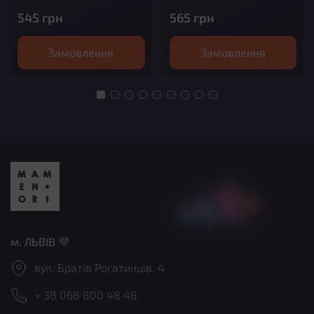
креветкою, водоростями
тобіко, поливається рол
545
грн
565
грн
чука та ікрою тобіко зверху,
соусом унагі та
доповнює смак соус унагі і
посипається кунжутом
кунжут
Замовлення
Замовлення
м. ЛЬВІВ 💜
вул. Братів Рогатинців, 4
+ 38 068 800 48 48