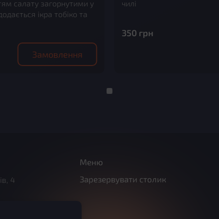
тям салату загорнутими у
чилі
додається ікра тобіко та
350
грн
Замовлення
Меню
Зарезервувати столик
ів, 4