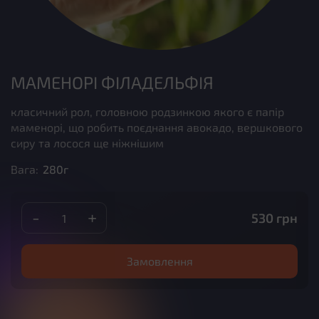
МАМЕНОРІ ФІЛАДЕЛЬФІЯ
класичний рол, головною родзинкою якого є папір
маменорі, що робить поєднання авокадо, вершкового
сиру та лосося ще ніжнішим
Вага:
280г
-
+
530
грн
Замовлення