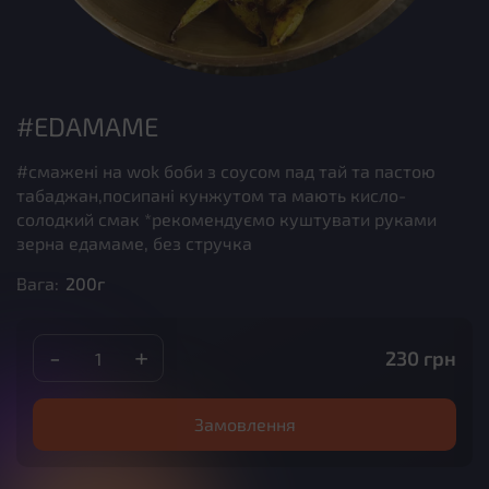
#EDAMAME
#смажені на wok боби з соусом пад тай та пастою
табаджан,посипані кунжутом та мають кисло-
солодкий смак *рекомендуємо куштувати руками
зерна едамаме, без стручка
Вага:
200г
-
+
230
грн
Замовлення