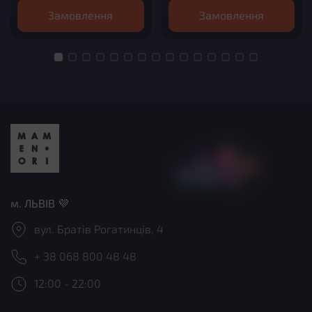
тунця
чилі-олією, соусом цезар,
Замовлення
Замовлення
унагі та фурікаке - для
насиченого смаку й
яскравого акценту
м. ЛЬВІВ 💜
вул. Братів Рогатинців, 4
+ 38 068 800 48 48
12:00 - 22:00